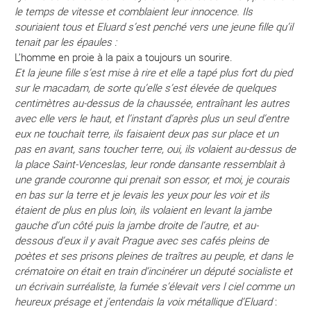
le temps de vitesse et comblaient leur innocence. Ils
souriaient tous et Eluard s’est penché vers une jeune fille qu’il
tenait par les épaules :
L’homme en proie à la paix a toujours un sourire.
Et la jeune fille s’est mise à rire et elle a tapé plus fort du pied
sur le macadam, de sorte qu’elle s’est élevée de quelques
centimètres au-dessus de la chaussée, entraînant les autres
avec elle vers le haut, et l’instant d’après plus un seul d’entre
eux ne touchait terre, ils faisaient deux pas sur place et un
pas en avant, sans toucher terre, oui, ils volaient au-dessus de
la place Saint-Venceslas, leur ronde dansante ressemblait à
une grande couronne qui prenait son essor, et moi, je courais
en bas sur la terre et je levais les yeux pour les voir et ils
étaient de plus en plus loin, ils volaient en levant la jambe
gauche d’un côté puis la jambe droite de l’autre, et au-
dessous d’eux il y avait Prague avec ses cafés pleins de
poètes et ses prisons pleines de traîtres au peuple, et dans le
crématoire on était en train d’incinérer un député socialiste et
un écrivain surréaliste, la fumée s’élevait vers l ciel comme un
heureux présage et j’entendais la voix métallique d’Eluard
: