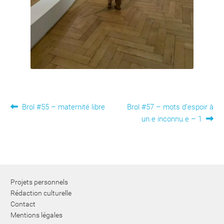
Navigation
Article
Article
Brol #55 – maternité libre
Brol #57 – mots d’espoir à
précédent :
suivant :
un.e inconnu.e – 1
de
l’article
Projets personnels
Rédaction culturelle
Contact
Mentions légales