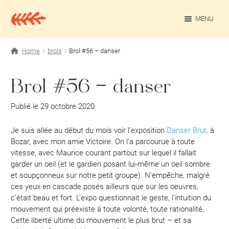
Aller
Aller
à
au
MENU
la
contenu
navigation
OUV
Projets personnels
Home
brols
Brol #56 – danser
Rédaction culturelle
Brol #56 – danser
Contact
Publié le 29 octobre 2020
Je suis allée au début du mois voir l’exposition
Danser Brut,
à
Bozar, avec mon amie Victoire. On l’a parcourue à toute
vitesse, avec Maurice courant partout sur lequel il fallait
garder un oeil (et le gardien posant lui-même un oeil sombre
et soupçonneux sur notre petit groupe). N’empêche, malgré
ces yeux en cascade posés ailleurs que sur les oeuvres,
c’était beau et fort. L’expo questionnait le geste, l’intuition du
mouvement qui préexiste à toute volonté, toute rationalité.
Cette liberté ultime du mouvement le plus brut – et sa