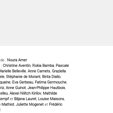
 de :
Noura Amer
 :
Christine Aventin
,
Rokia Bamba
,
Pascale
arielle Belleville
,
Anne Camets
,
Graziella
ele
,
Stéphanie de Morant
,
Binta Diallo
,
quaine
,
Eva Gerbeau
,
Fatima Germouche
,
riz
,
Anne Guinot
,
Jean-Philippe Hautbois
,
elleu
,
Alexei Nilitch Kirilov
,
Mathilde
Kempf
et
Biljana Lauret
,
Louise Maisons
,
e Mathiot
,
Juliette Mogenet
et
Frédéric
d