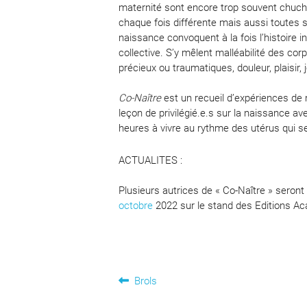
maternité sont encore trop souvent chuc
chaque fois différente mais aussi toutes s
naissance convoquent à la fois l’histoire i
collective. S’y mêlent malléabilité des cor
précieux ou traumatiques, douleur, plaisir, 
Co-Naître
est un recueil d’expériences d
leçon de privilégié.e.s sur la naissance a
heures à vivre au rythme des utérus qui s
ACTUALITES :
Plusieurs autrices de « Co-Naître » seron
octobre
2022 sur le stand des Editions A
Navigation
Article
Brols
précédent :