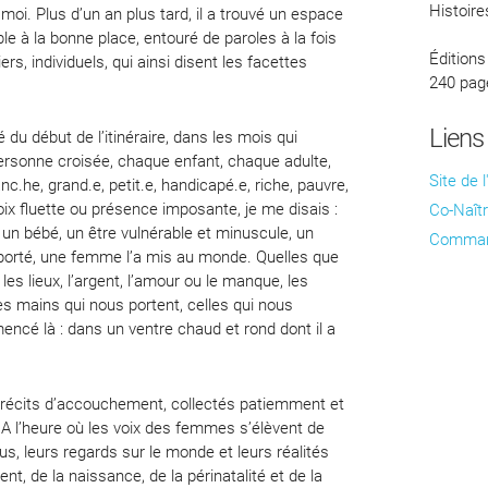
Histoire
moi. Plus d’un an plus tard, il a trouvé un espace
le à la bonne place, entouré de paroles à la fois
Éditions
ers, individuels, qui ainsi disent les facettes
240 pag
Liens
é du début de l’itinéraire, dans les mois qui
rsonne croisée, chaque enfant, chaque adulte,
Site de l
he, grand.e, petit.e, handicapé.e, riche, pauvre,
oix fluette ou présence imposante, je me disais :
Co-Naîtr
t un bébé, un être vulnérable et minuscule, un
Commande
porté, une femme l’a mis au monde. Quelles que
 les lieux, l’argent, l’amour ou le manque, les
 les mains qui nous portent, celles qui nous
encé là : dans un ventre chaud et rond dont il a
 récits d’accouchement, collectés patiemment et
 A l’heure où les voix des femmes s’élèvent de
us, leurs regards sur le monde et leurs réalités
t, de la naissance, de la périnatalité et de la