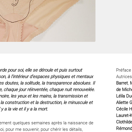
rde pour soi, elle se déroule et puis surtout
Préface
son, à l’intérieur d’espaces physiques et mentaux
Autrices
les doutes, la solitude, la transparence absolues. Il
Barret
,
M
ue, chaque jour réinventée, chaque nuit renouvelée.
de Mich
émoire, les yeux et les mains, la transmission et
Léïla Du
, la construction et la destruction, le minuscule et
Aliette G
y a la vie et il y a la mort.
Cécile H
Lauret-
Clothild
chement quelques semaines après la naissance de
Rémon
moi, pour me souvenir, pour chérir les détails,