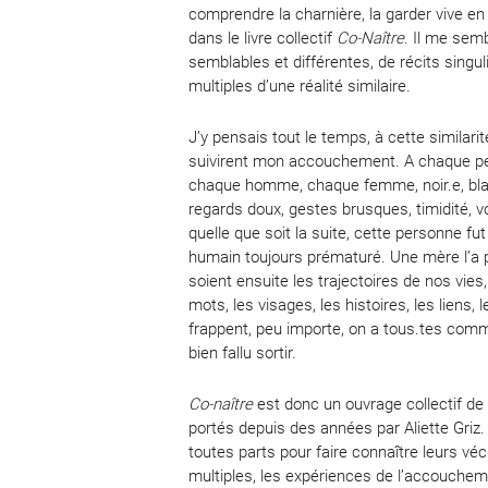
comprendre la charnière, la garder vive en 
dans le livre collectif
Co-Naître
. Il me semb
semblables et différentes, de récits singuli
multiples d’une réalité similaire.
J’y pensais tout le temps, à cette similarit
suivirent mon accouchement. A chaque pe
chaque homme, chaque femme, noir.e, blanc.
regards doux, gestes brusques, timidité, v
quelle que soit la suite, cette personne fu
humain toujours prématuré. Une mère l’a 
soient ensuite les trajectoires de nos vies,
mots, les visages, les histoires, les liens,
frappent, peu importe, on a tous.tes comm
bien fallu sortir.
Co-naître
est donc un ouvrage collectif de
portés depuis des années par Aliette Griz.
toutes parts pour faire connaître leurs véc
multiples, les expériences de l’accouchemen