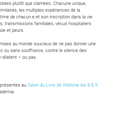
hotées plutôt que clamées. Chacune unique,
imilaires, les multiples expériences de la
ntime de chacun.e et son inscription dans la vie
ps, transmissions familiales, vécus hospitaliers
joie et peurs.
e mises au monde soucieux de ne pas donner une
vec ou sans souffrance, contre le silence des
e dilatent – ou pas.
t présentes au
Salon du Livre de Wallonie les 8 & 9
cademia.