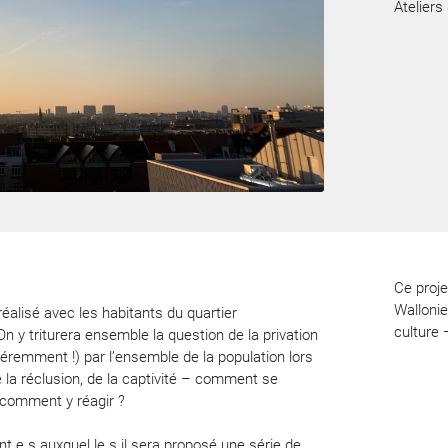
Ateliers
Ce proje
Wallonie
réalisé avec les habitants du quartier
culture 
 y triturera ensemble la question de la privation
fféremment !) par l’ensemble de la population lors
e la réclusion, de la captivité – comment se
 comment y réagir ?
nt.e.s auxquel.le.s il sera proposé une série de