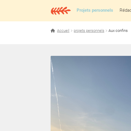
Aller
Aller
à
au
Projets personnels
Rédact
la
contenu
navigation
Accueil
projets personnels
Aux confins