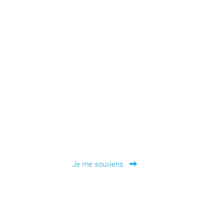
Article
Je me souviens
suivant :