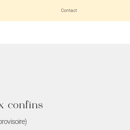
Contact
x confins
 provisoire)