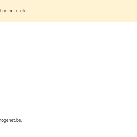
ion culturelle
s
emogenet.be.