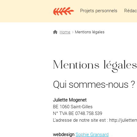
Aller
Aller
à
au
Projets personnels
Rédact
la
contenu
navigation
Home
Mentions légales
Mentions légale
Qui sommes-nous ?
Juliette Mogenet
BE 1060 Saint-Gilles
N° TVA BE 0748.758.539
L’adresse de notre site est : http://juliett
webdesign
Sophie Gransard