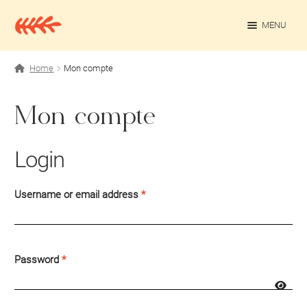
Aller
Aller
à
au
MENU
la
contenu
navigation
OUV
Projets personnels
Home
Mon compte
Rédaction culturelle
Mon compte
Contact
Login
Username or email address
*
Password
*