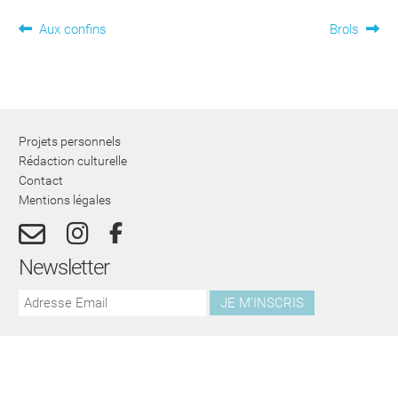
Navigation
Article
Article
Aux confins
Brols
précédent :
suivant :
de
l’article
Projets personnels
Rédaction culturelle
Contact
Mentions légales
Newsletter