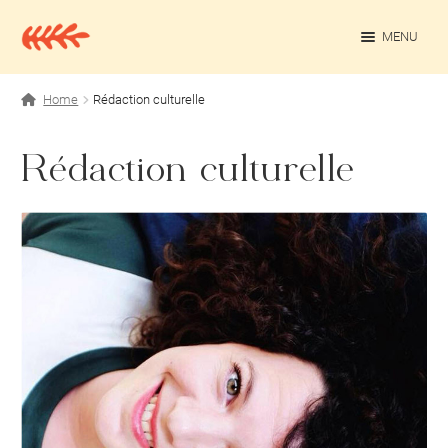
Aller
Aller
à
au
MENU
la
contenu
navigation
OUV
Projets personnels
Home
Rédaction culturelle
Rédaction culturelle
Rédaction culturelle
Contact