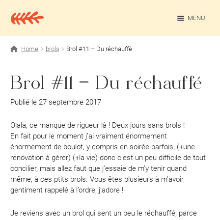
Aller
Aller
à
au
MENU
la
contenu
navigation
OUV
Projets personnels
Home
brols
Brol #11 – Du réchauffé
Rédaction culturelle
Brol #11 – Du réchauffé
Contact
Publié le 27 septembre 2017
Olala, ce manque de rigueur là ! Deux jours sans brols !
En fait pour le moment j’ai vraiment énormement
énormement de boulot, y compris en soirée parfois, (+une
rénovation à gérer) (+la vie) donc c’est un peu difficile de tout
concilier, mais allez faut que j’essaie de m’y tenir quand
même, à ces ptits brols. Vous êtes plusieurs à m’avoir
gentiment rappelé à l’ordre, j’adore !
Je reviens avec un brol qui sent un peu le réchauffé, parce