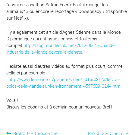
l’essai de Jonathan Safran Foer « Faut-il manger les
animaux? » ou encore le reportage « Cowspiracy » (disponible
sur Netflix).
Il y a également cet article d’Agnès Stienne dans le Monde
Diplomatique qui est assez concis et toutefois
complet
http://blog.mondediplo.net/2012-06-21-Quand-l-
industrie-de-la-viande-devore-la-planete
..
Il existe aussi d’autres vidéos au format plus court, comme
celle-ci par exemple
:
http://www.lemonde.fr/planete/video/2015/03/20/le-vrai-
poids-de-la-viande-sur-l-environnement_4597689_3244.html
Voilà !
Bisous les copains et à demain pour un nouveau Brol !
Article
Article
Brol #10 – through the
Brol #12 – Cinq mille