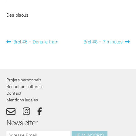
!
Des bisous
Navigation
Article
Article
Brol #6 – Dans le tram
Brol #8 – 7 minutes
précédent :
suivant :
de
l’article
Projets personnels
Rédaction culturelle
Contact
Mentions légales
Newsletter