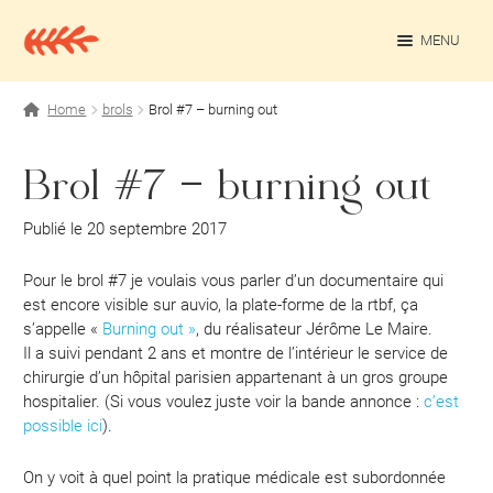
Aller
Aller
à
au
MENU
la
contenu
navigation
OUV
Projets personnels
Home
brols
Brol #7 – burning out
Rédaction culturelle
Brol #7 – burning out
Contact
Publié le 20 septembre 2017
Pour le brol #7 je voulais vous parler d’un documentaire qui
est encore visible sur auvio, la plate-forme de la rtbf, ça
s’appelle «
Burning out »
, du réalisateur Jérôme Le Maire.
Il a suivi pendant 2 ans et montre de l’intérieur le service de
chirurgie d’un hôpital parisien appartenant à un gros groupe
hospitalier. (Si vous voulez juste voir la bande annonce :
c’est
possible ici
).
On y voit à quel point la pratique médicale est subordonnée