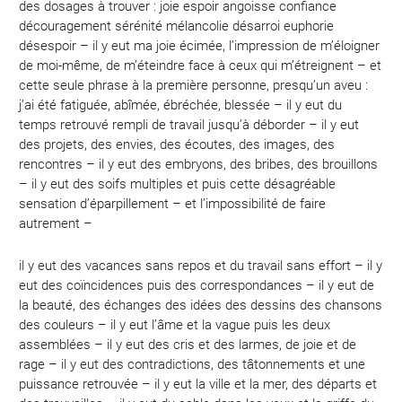
des dosages à trouver : joie espoir angoisse confiance
découragement sérénité mélancolie désarroi euphorie
désespoir – il y eut ma joie écimée, l’impression de m’éloigner
de moi-même, de m’éteindre face à ceux qui m’étreignent – et
cette seule phrase à la première personne, presqu’un aveu :
j’ai été fatiguée, abîmée, ébréchée, blessée – il y eut du
temps retrouvé rempli de travail jusqu’à déborder – il y eut
des projets, des envies, des écoutes, des images, des
rencontres – il y eut des embryons, des bribes, des brouillons
– il y eut des soifs multiples et puis cette désagréable
sensation d’éparpillement – et l’impossibilité de faire
autrement –
il y eut des vacances sans repos et du travail sans effort – il y
eut des coïncidences puis des correspondances – il y eut de
la beauté, des échanges des idées des dessins des chansons
des couleurs – il y eut l’âme et la vague puis les deux
assemblées – il y eut des cris et des larmes, de joie et de
rage – il y eut des contradictions, des tâtonnements et une
puissance retrouvée – il y eut la ville et la mer, des départs et