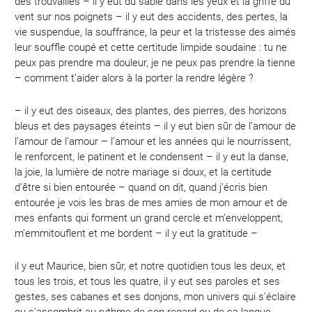
des trouvailles – il y eut du sable dans les yeux et la griffe du
vent sur nos poignets – il y eut des accidents, des pertes, la
vie suspendue, la souffrance, la peur et la tristesse des aimés
leur souffle coupé et cette certitude limpide soudaine : tu ne
peux pas prendre ma douleur, je ne peux pas prendre la tienne
– comment t’aider alors à la porter la rendre légère ?
– il y eut des oiseaux, des plantes, des pierres, des horizons
bleus et des paysages éteints – il y eut bien sûr de l’amour de
l’amour de l’amour – l’amour et les années qui le nourrissent,
le renforcent, le patinent et le condensent – il y eut la danse,
la joie, la lumière de notre mariage si doux, et la certitude
d’être si bien entourée – quand on dit, quand j’écris bien
entourée je vois les bras de mes amies de mon amour et de
mes enfants qui forment un grand cercle et m’enveloppent,
m’emmitouflent et me bordent – il y eut la gratitude –
il y eut Maurice, bien sûr, et notre quotidien tous les deux, et
tous les trois, et tous les quatre, il y eut ses paroles et ses
gestes, ses cabanes et ses donjons, mon univers qui s’éclaire