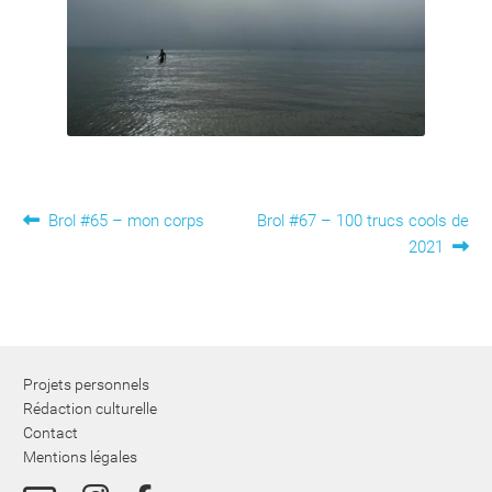
Navigation
Article
Article
Brol #65 – mon corps
Brol #67 – 100 trucs cools de
précédent :
suivant :
2021
de
l’article
Projets personnels
Rédaction culturelle
Contact
Mentions légales