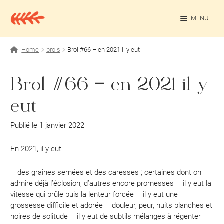
Aller
Aller
à
au
MENU
la
contenu
navigation
OUV
Projets personnels
Home
brols
Brol #66 – en 2021 il y eut
Rédaction culturelle
Brol #66 – en 2021 il y
Contact
eut
Publié le 1 janvier 2022
En 2021, il y eut
– des graines semées et des caresses ; certaines dont on
admire déjà l’éclosion, d’autres encore promesses – il y eut la
vitesse qui brûle puis la lenteur forcée – il y eut une
grossesse difficile et adorée – douleur, peur, nuits blanches et
noires de solitude – il y eut de subtils mélanges à régenter