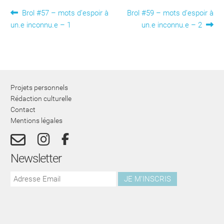
Navigation
Article
Article
Brol #57 – mots d’espoir à
Brol #59 – mots d’espoir à
précédent :
suivant :
un.e inconnu.e – 1
un.e inconnu.e – 2
de
l’article
Projets personnels
Rédaction culturelle
Contact
Mentions légales
Newsletter