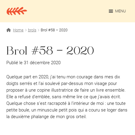
Aller
Aller
à
au
MENU
la
contenu
navigation
OUV
Projets personnels
Home
brols
Brol #58 – 2020
Rédaction culturelle
Brol #58 – 2020
Contact
Publié le 31 décembre 2020
Quelque part en 2020, j’ai tenu mon courage dans mes dix
doigts serrés et l’ai soulevé par-dessus mon visage pour
proposer à une copine illustratrice de faire un livre ensemble.
Elle a refusé d’emblée, sans même lire ce que j’avais écrit.
Quelque chose s’est racrapoté à l’intérieur de moi : une toute
petite boule, un minuscule petit pois qui a couru se loger dans
la deuxième phalange de mon gros orteil.