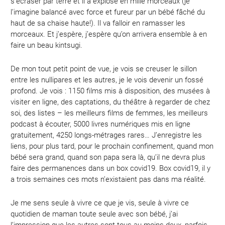
s’écraser par terre et il a explosé en mille morceaux (je
l’imagine balancé avec force et fureur par un bébé fâché du
haut de sa chaise haute!). Il va falloir en ramasser les
morceaux. Et j’espère, j’espère qu’on arrivera ensemble à en
faire un beau kintsugi.
De mon tout petit point de vue, je vois se creuser le sillon
entre les nullipares et les autres, je le vois devenir un fossé
profond. Je vois : 1150 films mis à disposition, des musées à
visiter en ligne, des captations, du théâtre à regarder de chez
soi, des listes – les meilleurs films de femmes, les meilleurs
podcast à écouter, 5000 livres numériques mis en ligne
gratuitement, 4250 longs-métrages rares… J’enregistre les
liens, pour plus tard, pour le prochain confinement, quand mon
bébé sera grand, quand son papa sera là, qu’il ne devra plus
faire des permanences dans un box covid19. Box covid19, il y
a trois semaines ces mots n’existaient pas dans ma réalité.
Je me sens seule à vivre ce que je vis, seule à vivre ce
quotidien de maman toute seule avec son bébé, j’ai