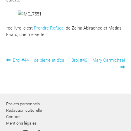
Juliette
*ce livre, c’est
Prendre Refuge
, de Zeina Abirached et Matias
Enard, une merveille !
Navigation
Article
Article
Brol #44 – de pierre et d’os
Brol #46 – Mary Carmichael
précédent :
suivant :
de
l’article
Projets personnels
Rédaction culturelle
Contact
Mentions légales