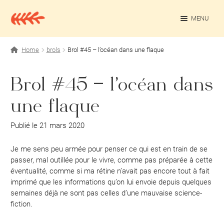
Aller
Aller
à
au
MENU
la
contenu
navigation
OUV
Projets personnels
Home
brols
Brol #45 – l’océan dans une flaque
Rédaction culturelle
Brol #45 – l’océan dans
Contact
une flaque
Publié le 21 mars 2020
Je me sens peu armée pour penser ce qui est en train de se
passer, mal outillée pour le vivre, comme pas préparée à cette
éventualité, comme si ma rétine n’avait pas encore tout à fait
imprimé que les informations qu’on lui envoie depuis quelques
semaines déjà ne sont pas celles d’une mauvaise science-
fiction.