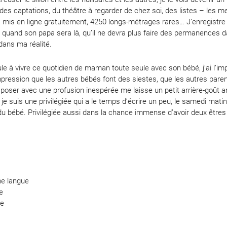
 des captations, du théâtre à regarder de chez soi, des listes – les m
mis en ligne gratuitement, 4250 longs-métrages rares… J’enregistre le
uand son papa sera là, qu’il ne devra plus faire des permanences dan
dans ma réalité.
ule à vivre ce quotidien de maman toute seule avec son bébé, j’ai l’i
’impression que les autres bébés font des siestes, que les autres pa
oser avec une profusion inespérée me laisse un petit arrière-goût am
e suis une privilégiée qui a le temps d’écrire un peu, le samedi matin
u bébé. Privilégiée aussi dans la chance immense d’avoir deux êtres
me langue
de
ie