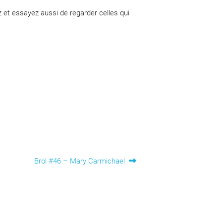
 et essayez aussi de regarder celles qui
Article
Brol #46 – Mary Carmichael
suivant :