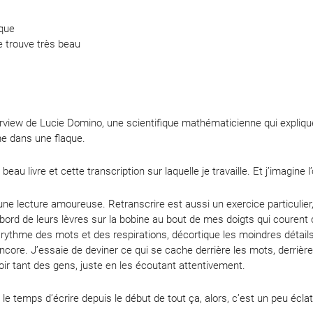
aque
le trouve très beau
terview de Lucie Domino, une scientifique mathématicienne qui explique
me dans une flaque.
beau livre et cette transcription sur laquelle je travaille. Et j’imagine
t une lecture amoureuse. Retranscrire est aussi un exercice particulier
rd de leurs lèvres sur la bobine au bout de mes doigts qui courent c
rythme des mots et des respirations, décortique les moindres détails 
encore. J’essaie de deviner ce qui se cache derrière les mots, derrièr
oir tant des gens, juste en les écoutant attentivement.
u le temps d’écrire depuis le début de tout ça, alors, c’est un peu éclat