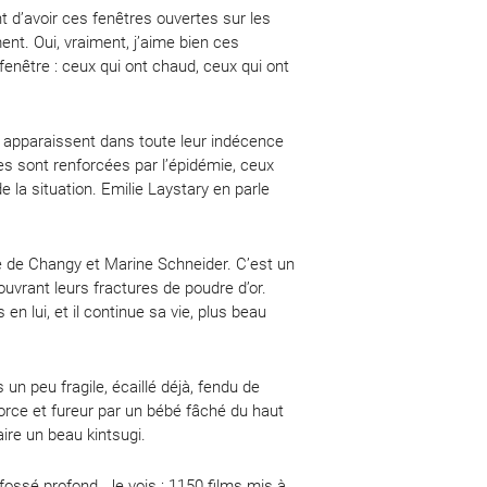
nt d’avoir ces fenêtres ouvertes sur les
nt. Oui, vraiment, j’aime bien ces
fenêtre : ceux qui ont chaud, ceux qui ont
qui apparaissent dans toute leur indécence
nnes sont renforcées par l’épidémie, ceux
 la situation. Emilie Laystary en parle
e de Changy et Marine Schneider. C’est un
uvrant leurs fractures de poudre d’or.
 en lui, et il continue sa vie, plus beau
un peu fragile, écaillé déjà, fendu de
 force et fureur par un bébé fâché du haut
aire un beau kintsugi.
n fossé profond. Je vois : 1150 films mis à