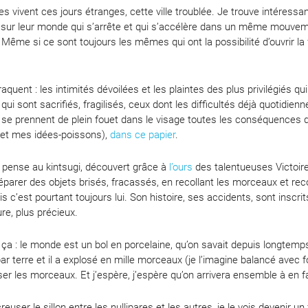
es vivent ces jours étranges, cette ville troublée. Je trouve intéressa
, sur leur monde qui s’arrête et qui s’accélère dans un même mouveme
Même si ce sont toujours les mêmes qui ont la possibilité d’ouvrir la 
raquent : les intimités dévoilées et les plaintes des plus privilégiés 
 qui sont sacrifiés, fragilisés, ceux dont les difficultés déjà quotidie
i se prennent de plein fouet dans le visage toutes les conséquences de
i et mes idées-poissons),
dans ce papier
.
 pense au kintsugi, découvert grâce à
l’ours
des talentueuses Victoir
parer des objets brisés, fracassés, en recollant les morceaux et reco
s c’est pourtant toujours lui. Son histoire, ses accidents, sont inscrits
re, plus précieux.
 ça : le monde est un bol en porcelaine, qu’on savait depuis longtemps 
 par terre et il a explosé en mille morceaux (je l’imagine balancé avec
sser les morceaux. Et j’espère, j’espère qu’on arrivera ensemble à en f
reuser le sillon entre les nullipares et les autres, je le vois devenir u