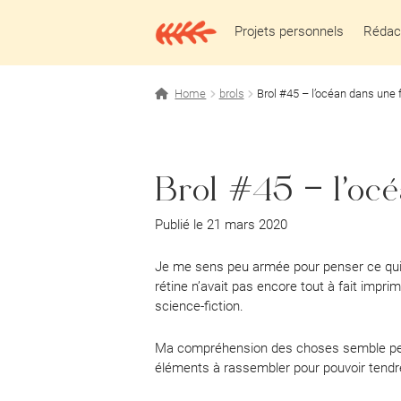
Aller
Aller
à
au
Projets personnels
Rédact
la
contenu
navigation
Home
brols
Brol #45 – l’océan dans une 
Brol #45 – l’oc
Publié le 21 mars 2020
Je me sens peu armée pour penser ce qui e
rétine n’avait pas encore tout à fait impr
science-fiction.
Ma compréhension des choses semble per
éléments à rassembler pour pouvoir tendre