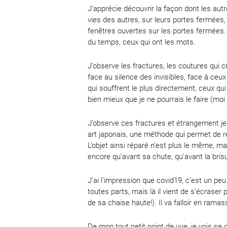
J’apprécie découvrir la façon dont les autr
vies des autres, sur leurs portes fermées
fenêtres ouvertes sur les portes fermées. 
du temps, ceux qui ont les mots.
J’observe les fractures, les coutures qui c
face au silence des invisibles, face à ceux
qui souffrent le plus directement, ceux qu
bien mieux que je ne pourrais le faire (mo
J’observe ces fractures et étrangement je
art japonais, une méthode qui permet de ré
L’objet ainsi réparé n’est plus le même, mai
encore qu’avant sa chute, qu’avant la brisu
J’ai l’impression que covid19, c’est un peu
toutes parts, mais là il vient de s’écraser
de sa chaise haute!). Il va falloir en rama
De mon tout petit point de vue, je vois se c