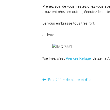
Prenez soin de vous, restez chez vous ave
s’ouvrent chez les autres, écoutez-les att
Je vous embrasse tous très fort.
Juliette
*ce livre, c’est
Prendre Refuge
, de Zeina A
Navigation
Article
Brol #44 – de pierre et d’os
précédent :
de
l’article