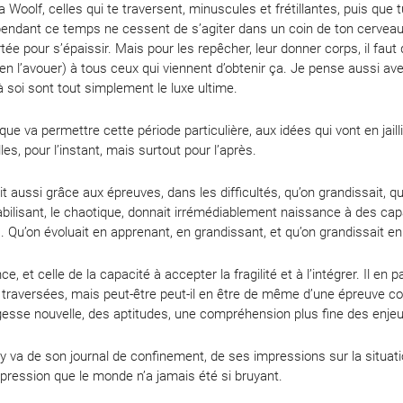
oolf, celles qui te traversent, minuscules et frétillantes, puis que t
 pendant ce temps ne cessent de s’agiter dans un coin de ton cerveau
ée pour s’épaissir. Mais pour les repêcher, leur donner corps, il faut d
en l’avouer) à tous ceux qui viennent d’obtenir ça. Je pense aussi avec
à soi sont tout simplement le luxe ultime.
e va permettre cette période particulière, aux idées qui vont en jailli
les, pour l’instant, mais surtout pour l’après.
ait aussi grâce aux épreuves, dans les difficultés, qu’on grandissait, 
bilisant, le chaotique, donnait irrémédiablement naissance à des capa
s. Qu’on évoluait en apprenant, en grandissant, et qu’on grandissait e
nce, et celle de la capacité à accepter la fragilité et à l’intégrer. Il en
 traversées, mais peut-être peut-il en être de même d’une épreuve col
esse nouvelle, des aptitudes, une compréhension plus fine des enjeux
y va de son journal de confinement, de ses impressions sur la situation
impression que le monde n’a jamais été si bruyant.