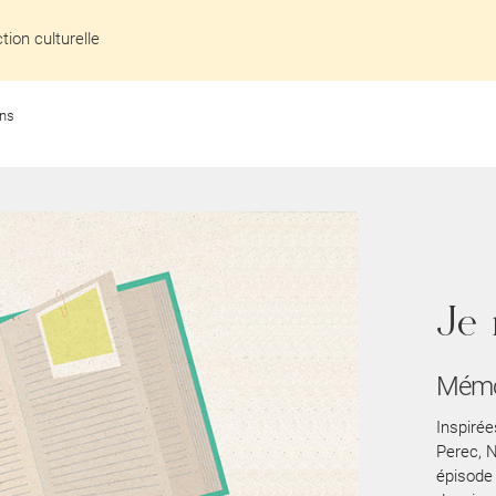
ion culturelle
ns
Je
Mémoi
Inspiré
Perec, N
épisode