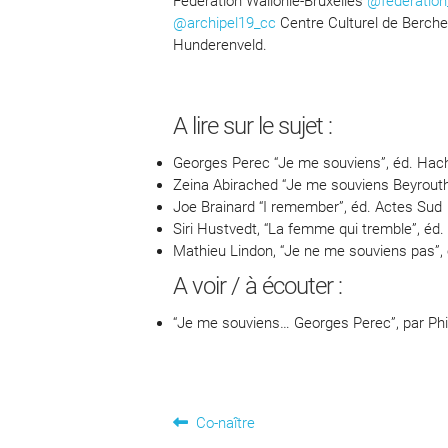
Fédération Wallonie-Bruxelles
@federation
@archipel19_cc
Centre Culturel de Berche
Hunderenveld.
A lire sur le sujet :
Georges Perec “Je me souviens”, éd. Hac
Zeina Abirached “Je me souviens Beyrout
Joe Brainard “I remember”, éd. Actes Sud
Siri Hustvedt, “La femme qui tremble”, éd
Mathieu Lindon, “Je ne me souviens pas”, 
A voir / à écouter :
“Je me souviens… Georges Perec”, par Phil
Navigation
Article
Co-naître
précédent :