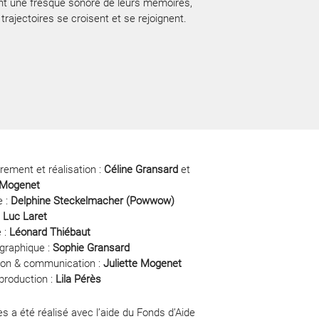
t une fresque sonore de leurs mémoires,
 trajectoires se croisent et se rejoignent.
rement et réalisation :
Céline Gransard
et
e Mogenet
 :
Delphine Steckelmacher (Powwow)
:
Luc Laret
 :
Léonard Thiébaut
 graphique :
Sophie Gransard
ion & communication :
Juliette Mogenet
production :
Lila Pérès
 a été réalisé avec l’aide du Fonds d’Aide