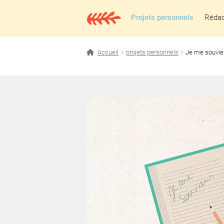
Aller
Aller
à
au
Projets personnels
Rédact
la
contenu
navigation
Accueil
projets personnels
Je me souvie