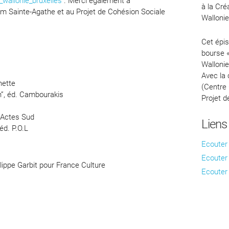
_wallonie_bruxelles
. Merci également à
à la Cré
m Sainte-Agathe et au Projet de Cohésion Sociale
Wallonie
Cet épis
bourse «
Wallonie
Avec la 
hette
(Centre 
h”, éd. Cambourakis
Projet d
. Actes Sud
Liens
éd. P.O.L
Ecouter
Ecouter
ippe Garbit pour France Culture
Ecouter