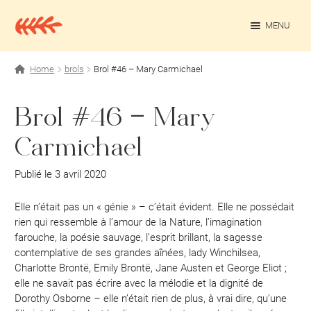
Aller
Aller
à
au
MENU
la
contenu
navigation
OUV
Projets personnels
Home
brols
Brol #46 – Mary Carmichael
Rédaction culturelle
Brol #46 – Mary
Contact
Carmichael
Publié le 3 avril 2020
Elle n’était pas un « génie » – c’était évident. Elle ne possédait
rien qui ressemble à l’amour de la Nature, l’imagination
farouche, la poésie sauvage, l’esprit brillant, la sagesse
contemplative de ses grandes aînées, lady Winchilsea,
Charlotte Brontë, Emily Brontë, Jane Austen et George Eliot ;
elle ne savait pas écrire avec la mélodie et la dignité de
Dorothy Osborne – elle n’était rien de plus, à vrai dire, qu’une