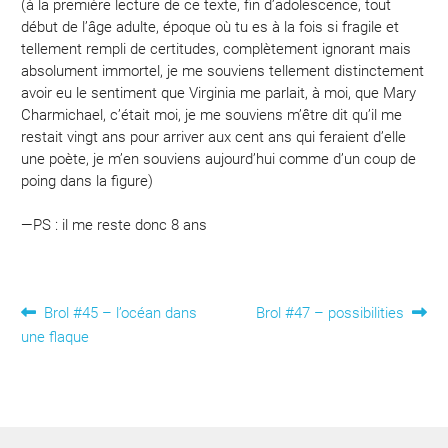
(à la première lecture de ce texte, fin d’adolescence, tout
début de l’âge adulte, époque où tu es à la fois si fragile et
tellement rempli de certitudes, complètement ignorant mais
absolument immortel, je me souviens tellement distinctement
avoir eu le sentiment que Virginia me parlait, à moi, que Mary
Charmichael, c’était moi, je me souviens m’être dit qu’il me
restait vingt ans pour arriver aux cent ans qui feraient d’elle
une poète, je m’en souviens aujourd’hui comme d’un coup de
poing dans la figure)
—PS : il me reste donc 8 ans
Navigation
Article
Article
Brol #45 – l’océan dans
Brol #47 – possibilities
précédent :
suivant :
une flaque
de
l’article