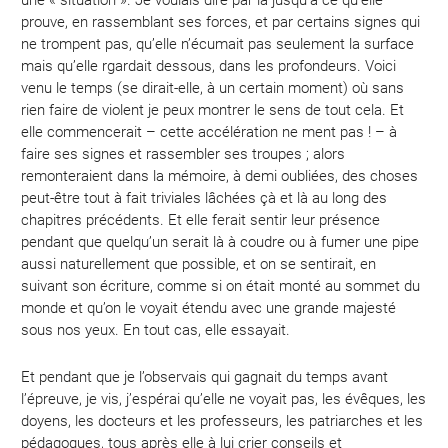
une « situation ». Je voulais dire par là jusqu’à ce qu’elle
prouve, en rassemblant ses forces, et par certains signes qui
ne trompent pas, qu’elle n’écumait pas seulement la surface
mais qu’elle rgardait dessous, dans les profondeurs. Voici
venu le temps (se dirait-elle, à un certain moment) où sans
rien faire de violent je peux montrer le sens de tout cela. Et
elle commencerait – cette accélération ne ment pas ! – à
faire ses signes et rassembler ses troupes ; alors
remonteraient dans la mémoire, à demi oubliées, des choses
peut-être tout à fait triviales lâchées çà et là au long des
chapitres précédents. Et elle ferait sentir leur présence
pendant que quelqu’un serait là à coudre ou à fumer une pipe
aussi naturellement que possible, et on se sentirait, en
suivant son écriture, comme si on était monté au sommet du
monde et qu’on le voyait étendu avec une grande majesté
sous nos yeux. En tout cas, elle essayait.
Et pendant que je l’observais qui gagnait du temps avant
l’épreuve, je vis, j’espérai qu’elle ne voyait pas, les évêques, les
doyens, les docteurs et les professeurs, les patriarches et les
pédagogues, tous après elle à lui crier conseils et