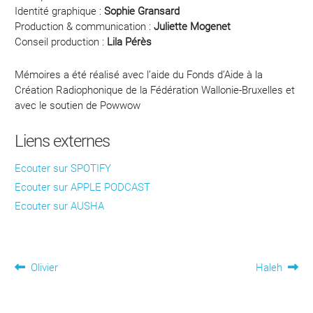
Identité graphique :
Sophie Gransard
Production & communication :
Juliette Mogenet
Conseil production :
Lila Pérès
Mémoires a été réalisé avec l’aide du Fonds d’Aide à la
Création Radiophonique de la Fédération Wallonie-Bruxelles et
avec le soutien de Powwow
Liens externes
Ecouter sur SPOTIFY
Ecouter sur APPLE PODCAST
Ecouter sur AUSHA
Navigation
Article
Article
Olivier
Haleh
précédent :
suivant :
de