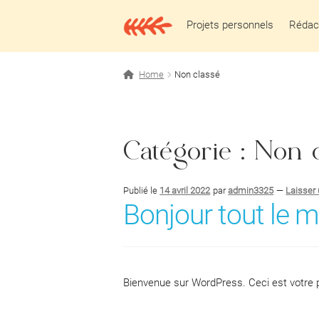
Aller
Aller
à
au
Projets personnels
Rédact
la
contenu
navigation
Home
Non classé
Catégorie :
Non c
Publié le
14 avril 2022
par
admin3325
—
Laisser
Bonjour tout le 
Bienvenue sur WordPress. Ceci est votre p