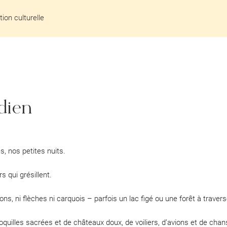
ion culturelle
dien
es, nos petites nuits.
rs qui grésillent.
ons, ni flèches ni carquois – parfois un lac figé ou une forêt à traver
oquilles sacrées et de châteaux doux, de voiliers, d’avions et de cha