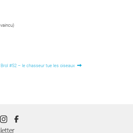
 vaincu)
Article
Brol #52 – le chasseur tue les oiseaux
suivant :
etter