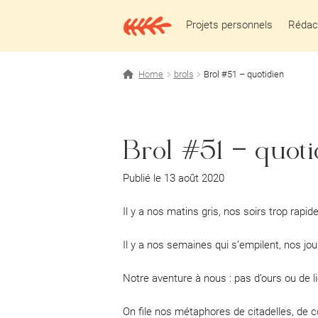
Aller
Aller
à
au
Projets personnels
Rédact
la
contenu
navigation
Home
brols
Brol #51 – quotidien
Brol #51 – quoti
Publié le 13 août 2020
Il y a nos matins gris, nos soirs trop rapid
Il y a nos semaines qui s’empilent, nos jou
Notre aventure à nous : pas d’ours ou de li
On file nos métaphores de citadelles, de c