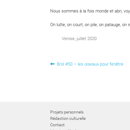
Nous sommes à la fois monde et abri, voy
On lutte, on court, on pile, on patauge, on
Venise, juillet 2020
Navigation
Article
Brol #50 – les oiseaux pour fenêtre
précédent :
de
l’article
Projets personnels
Rédaction culturelle
Contact