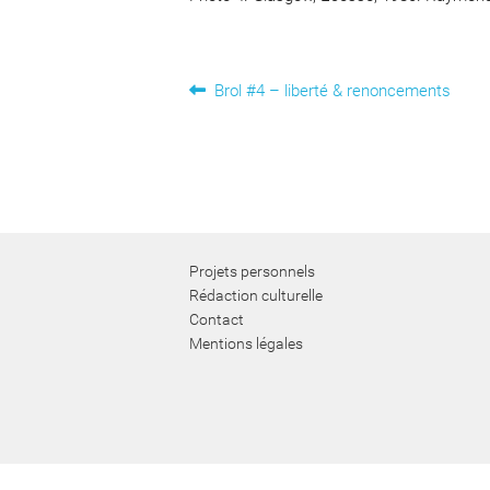
Navigation
Article
Brol #4 – liberté & renoncements
précédent :
de
l’article
Projets personnels
Rédaction culturelle
Contact
Mentions légales