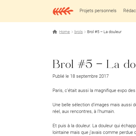
Aller
Aller
à
au
Projets personnels
Rédact
la
contenu
navigation
Home
brols
Brol #5 – La douleur
Brol #5 – La do
Publié le 18 septembre 2017
Paris, c’était aussi la magnifique expo 
Une belle sélection d’images mais aussi de
réel, aux rencontres, à l’humain.
Et puis à la douleur. La douleur qui échapp
lointaine mais que j’avais comme perdue de