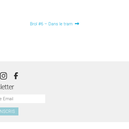
Article
Brol #6 – Dans le tram
suivant :
etter