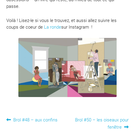
passe.
Voilà ! Lisez-le si vous le trouvez, et aussi allez suivre les
coups de coeur de
La ronde
sur Instagram !
Navigation
Article
Article
Brol #48 – aux confins
Brol #50 – les oiseaux pour
précédent :
suivant :
fenêtre
de