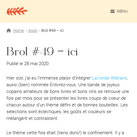
Aller
Aller
à
au
MENU
la
contenu
navigation
OUV
Projets personnels
Home
brols
Brol #49 – ici
Rédaction culturelle
Brol #49 – ici
Contact
Publié le 28 mai 2020
Hier soir, j’ai eu l’immense plaisir d’intégrer
La ronde littéraire
,
aussi (bien) nommée Enlivrez-vous. Une bande de joyeux
copains amateurs de bons livres et bons vins se retrouve une
fois par mois pour se présenter les livres coups de coeur de
chacun autour d’un thème défini et de bonnes bouteilles. Les
sélections sont éclectiques, les goûts et couleurs se
mélangent et contrastent.
Le thème cette fois était (tiens donc!) le confinement. Il y a