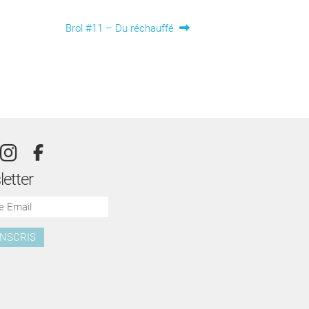
Article
Brol #11 – Du réchauffé
suivant :
etter