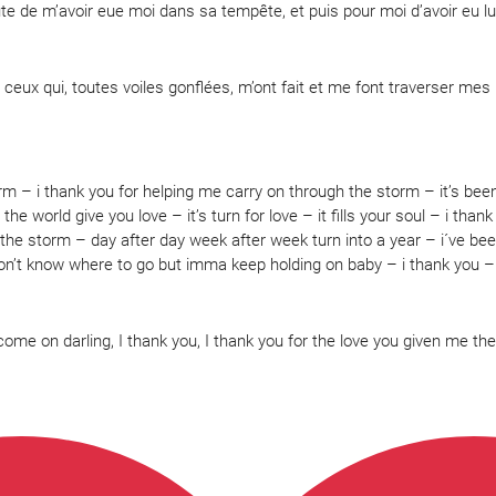
ute de m’avoir eue moi dans sa tempête, et puis pour moi d’avoir eu lu
ceux qui, toutes voiles gonflées, m’ont fait et me font traverser mes
rm – i thank you for helping me carry on through the storm – it’s be
e world give you love – it’s turn for love – it fills your soul – i tha
 the storm – day after day week after week turn into a year – i´ve 
on’t know where to go but imma keep holding on baby – i thank you –
– come on darling, I thank you, I thank you for the love you given me th