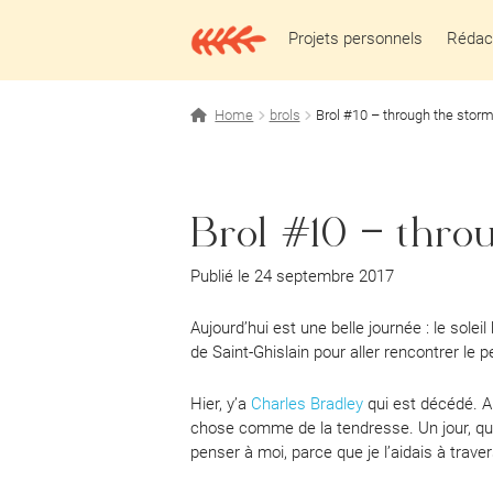
Aller
Aller
à
au
Projets personnels
Rédact
la
contenu
navigation
Home
brols
Brol #10 – through the stor
Brol #10 – thro
Publié le 24 septembre 2017
Aujourd’hui est une belle journée : le soleil 
de Saint-Ghislain pour aller rencontrer le p
Hier, y’a
Charles Bradley
qui est décédé. A
chose comme de la tendresse. Un jour, qu
penser à moi, parce que je l’aidais à trav