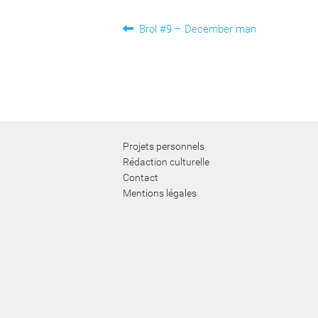
Navigation
Article
Brol #9 – December man
précédent :
de
l’article
Projets personnels
Rédaction culturelle
Contact
Mentions légales