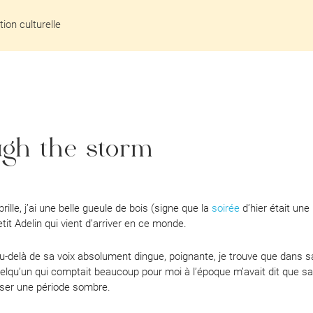
ion culturelle
m
ugh the storm
brille, j’ai une belle gueule de bois (signe que la
soirée
d’hier était une 
etit Adelin qui vient d’arriver en ce monde.
u-delà de sa voix absolument dingue, poignante, je trouve que dans sa
elqu’un qui comptait beaucoup pour moi à l’époque m’avait dit que 
erser une période sombre.