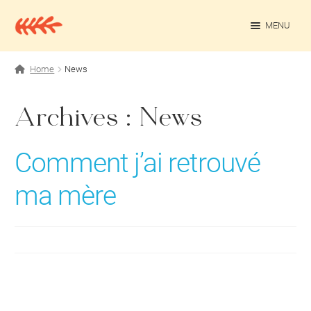
Aller
Aller
à
au
MENU
la
contenu
navigation
OUV
Projets personnels
Home
News
Rédaction culturelle
Archives :
News
Contact
Comment j’ai retrouvé
ma mère