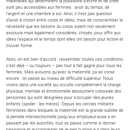
matérielles qui déterminent la possibilité d’écrire et de créer
sont peu accessibles aux femmes : avoir du temps, de
l’argent et une chambre à soi. Ainsi, il n’est pas question
d’avoir à choisir entre corps et idées, mais de conscientiser la
nécessité que les besoins du corps soient non seulement
assouvis mais également considérés, choyés, pour offrir aux
idées l’espace et le temps dont elles ont besoin pour éclore et
trouver forme.
Alors, on est bien d’accord : rassembler toutes ces conditions,
c’est déjà – ou toujours – pas tout à fait gagné pour nous les
femmes. Mais avouons qu’avec la maternité, ça se corse
encore : on passe au niveau de difficulté supérieur. Nous
vivons dans une société qui occulte complètement la charge
physique, mentale et émotionnelle absolument colossale des
personnes qui sont désignées pour s’occuper des jeunes
enfants (spoiler : les mères). Depuis les cercles militants
féministes dans lesquels la maternité est la grande oubliée de
la pensée intersectionnelle jusqu’aux employeur.euse.s en
passant par les autorités, tout se passe comme si donner
naissance et accompagner de jeunes humain.e.s dans leurs