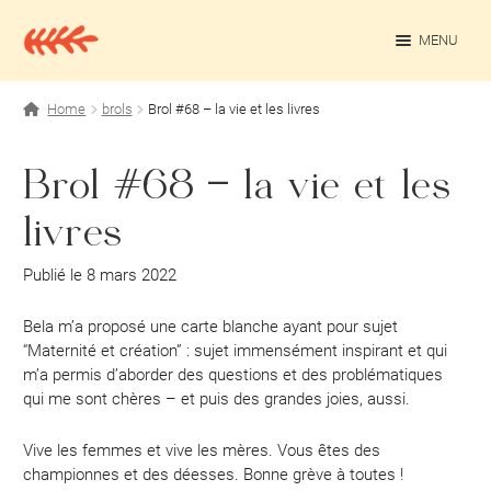
Aller
Aller
à
au
MENU
la
contenu
navigation
OUV
Projets personnels
Home
brols
Brol #68 – la vie et les livres
Rédaction culturelle
Brol #68 – la vie et les
Contact
livres
Publié le 8 mars 2022
Bela m’a proposé une carte blanche ayant pour sujet
“Maternité et création” : sujet immensément inspirant et qui
m’a permis d’aborder des questions et des problématiques
qui me sont chères – et puis des grandes joies, aussi.
Vive les femmes et vive les mères. Vous êtes des
championnes et des déesses. Bonne grève à toutes !