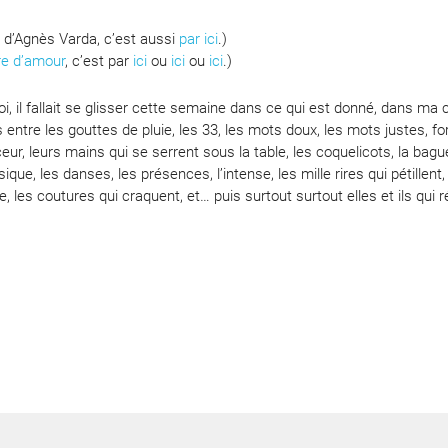
r
d’Agnès Varda, c’est aussi
par ici
.)
re d’amour
, c’est par
ici
ou
ici
ou
ici
.)
 il fallait se glisser cette semaine dans ce qui est donné, dans ma ch
es entre les gouttes de pluie, les 33, les mots doux, les mots justes, f
eur, leurs mains qui se serrent sous la table, les coquelicots, la bague
ique, les danses, les présences, l’intense, les mille rires qui pétillent,
le, les coutures qui craquent, et… puis surtout surtout elles et ils qui 