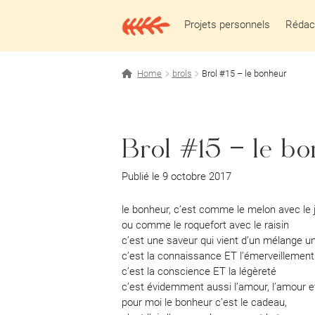
Aller
Aller
à
au
Projets personnels
Rédact
la
contenu
navigation
Home
brols
Brol #15 – le bonheur
Brol #15 – le b
Publié le 9 octobre 2017
le bonheur, c’est comme le melon avec l
ou comme le roquefort avec le raisin
c’est une saveur qui vient d’un mélange u
c’est la connaissance ET l’émerveillement
c’est la conscience ET la légèreté
c’est évidemment aussi l’amour, l’amour e
pour moi le bonheur c’est le cadeau,