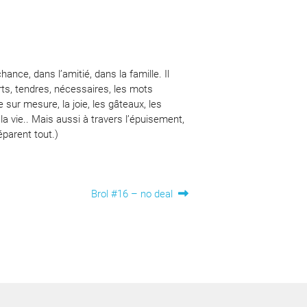
ance, dans l’amitié, dans la famille. Il
orts, tendres, nécessaires, les mots
 sur mesure, la joie, les gâteaux, les
 la vie.. Mais aussi à travers l’épuisement,
réparent tout.)
Article
Brol #16 – no deal
suivant :