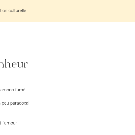
ion culturelle
onheur
e jambon fumé
n peu paradoxal
t l’amour