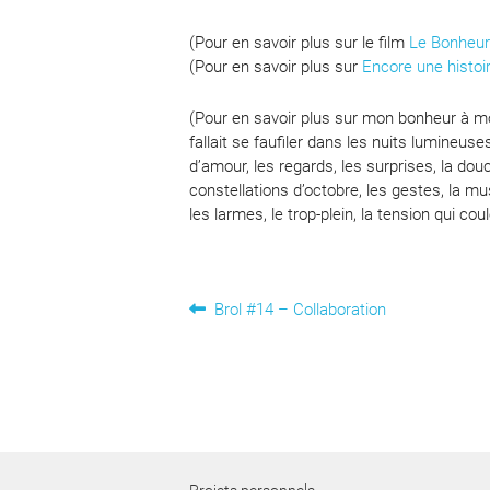
(Pour en savoir plus sur le film
Le Bonheu
(Pour en savoir plus sur
Encore une histoi
(Pour en savoir plus sur mon bonheur à moi,
fallait se faufiler dans les nuits lumineus
d’amour, les regards, les surprises, la douc
constellations d’octobre, les gestes, la mus
les larmes, le trop-plein, la tension qui cou
Navigation
Article
Brol #14 – Collaboration
précédent :
de
l’article