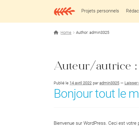
Aller
Aller
à
au
Projets personnels
Rédact
la
contenu
navigation
Home
Author: admin3325
Auteur/autrice 
Publié le
14 avril 2022
par
admin3325
—
Laisser
Bonjour tout le 
Bienvenue sur WordPress. Ceci est votre p