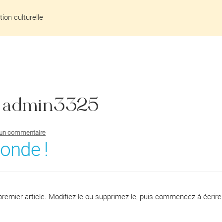
ion culturelle
:
admin3325
 un commentaire
monde !
remier article. Modifiez-le ou supprimez-le, puis commencez à écrire 